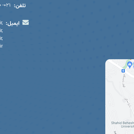
تلفن:
021- 22439770
ایمیل:
r,
r,
r,
ir