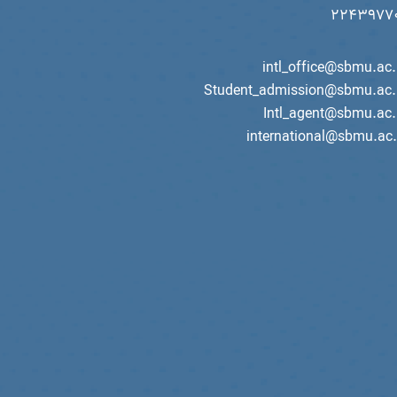
intl_office@sbmu.ac.i
Student_admission@sbmu.ac.i
Intl_agent@sbmu.ac.i
international@sbmu.ac.