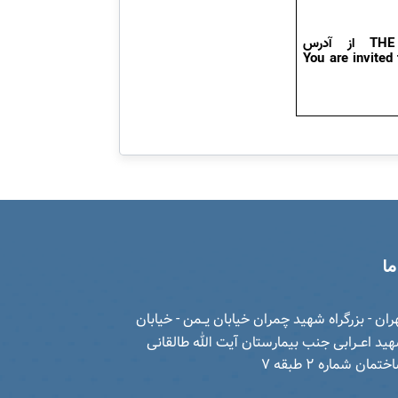
THE
از آدرس
You are invited
ا
ران - بزرگراه شهید چمران خیابان یــمن - خیابان
ید اعــرابی جنب بیمارستان آیت الله طالقانی
تمان شماره 2 طبقه 7