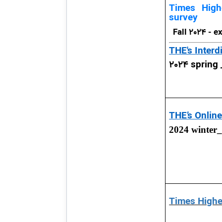
Times High
survey
Fall 2024 - e
THE's Interd
2024 spring
THE’s Onlin
2024 winter_
Times Highe