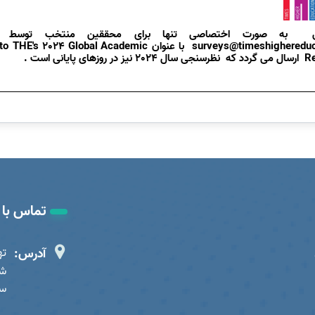
جی
به صورت اختصاصی تنها برای محققین منتخب توسط
surveys@timeshighereduc
با عنوان
 to THE's 2024 Global Academic
Re
ارسال می گردد که نظرسنجی سال 2024 نیز در روزهای پایانی است .
تماس با م
آدرس:
ته
شه
ساخ